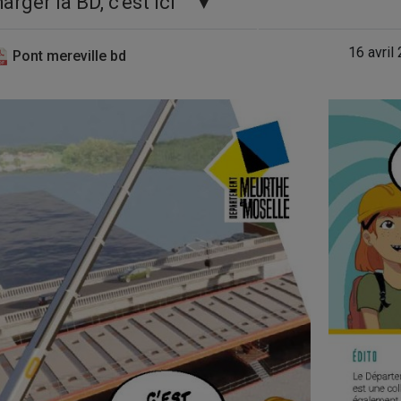
arger la BD, c'est ici
16 avril
Pont mereville bd