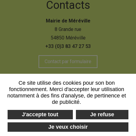
Contacts
Mairie de Méréville
8 Grande rue
54850 Méréville
+33 (0)3 83 47 27 53
Contact par formulaire
Ce site utilise des cookies pour son bon
fonctionnement. Merci d'accepter leur utilisation
Mentions légales
Plan du site
notamment à des fins d'analyse, de pertinence et
de publicité.
Politique de confidentialité
J'accepte tout
Je refuse
Je veux choisir
Réalisé par :
Neftis