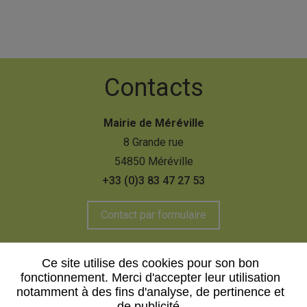
Contacts
Mairie de Méréville
8 Grande rue
54850 Méréville
+33 (0)3 83 47 27 53
Contact par formulaire
Ce site utilise des cookies pour son bon
fonctionnement. Merci d'accepter leur utilisation
Mentions légales
Plan du site
notamment à des fins d'analyse, de pertinence et
de publicité.