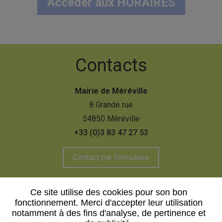
Accéder aux HORAIRES
Contacts
Mairie de Méréville
8 Grande rue
54850 Méréville
+33 (0)3 83 47 27 53
Contact par formulaire
Ce site utilise des cookies pour son bon
fonctionnement. Merci d'accepter leur utilisation
Mentions légales
Plan du site
notamment à des fins d'analyse, de pertinence et