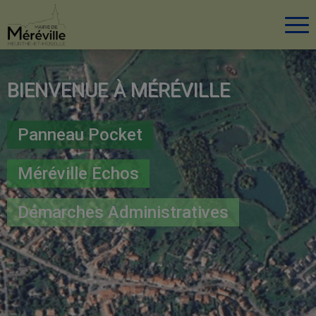
Tog
BIENVENUE À MÉRÉVILLE
Panneau Pocket
Méréville Echos
Démarches Administratives