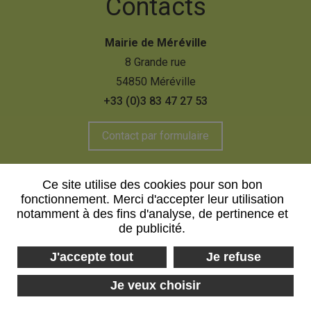
Contacts
Mairie de Méréville
8 Grande rue
54850 Méréville
+33 (0)3 83 47 27 53
Contact par formulaire
Ce site utilise des cookies pour son bon
fonctionnement. Merci d'accepter leur utilisation
Mentions légales
Plan du site
notamment à des fins d'analyse, de pertinence et
de publicité.
Politique de confidentialité
J'accepte tout
Je refuse
Je veux choisir
Réalisé par :
Neftis